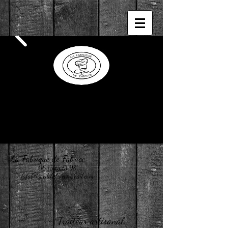
La Fabrique de Fabrice
06.15.75.73.98
lafabriquedefabrice@gmail.com
Traiteur artisanal,