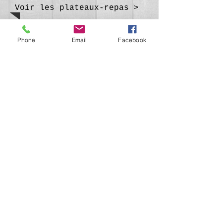
Voir les plateaux-repas >
Phone
Email
Facebook
Evénements
Un repas de famille, un
anniversaire, une fête entre
amis ; vous avez des envies,
contactez Fabrice pour
des menus à thèmes, plats de
régions ou toutes spécialités
qui viendront garnir vos
tables.