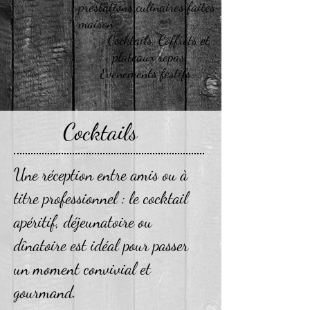
prestations culinaires faites
maison
Cocktails, Coffrets et
plateaux repas,
Evénements festifs...
Cocktails
Une réception entre amis ou à
titre professionnel : le cocktail
apéritif, déjeunatoire ou
dînatoire est idéal pour passer
un moment convivial et
gourmand.